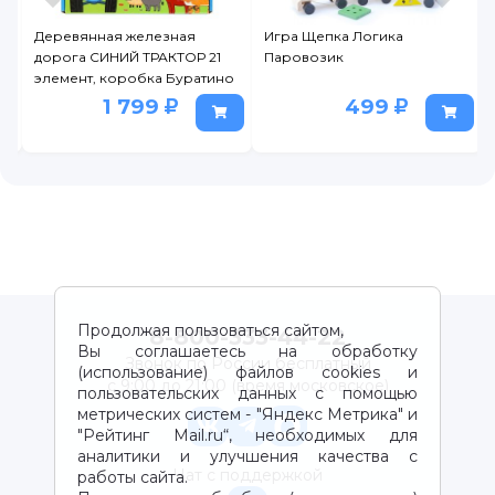
Игра Щепка Логика
Набор игровой J'adore
21
Паровозик
Железные дороги Весёлый
ино
поезд с кольцевой ж/д
499
1 999
Продолжая пользоваться сайтом,
8-800-333-44-22
Вы соглашаетесь на обработку
Звонок по России бесплатный
(использование) файлов cookies и
с 9:00 до 21:00 (время московское)
пользовательских данных с помощью
метрических систем - "Яндекс Метрика" и
"Рейтинг Mail.ru“, необходимых для
аналитики и улучшения качества с
Чат с поддержкой
работы сайта.