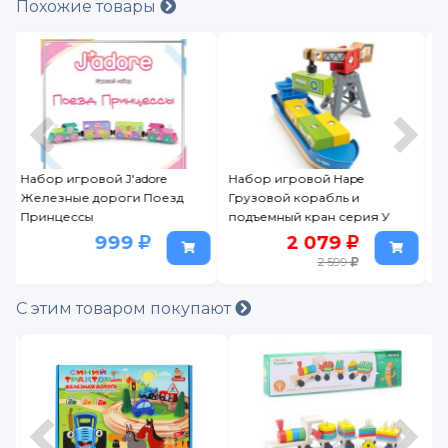
Похожие товары
Набор игровой Hape
Железная дорога
Грузовой корабль и
деревянная Hape
подъемный кран серия У
Классический набор, 19
моря
элементов
2 079
2 639
2 599
3 299
С этим товаром покупают